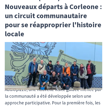
Nouveaux départs à Corleone :
un circuit communautaire
pour se réapproprier l'histoire
locale
Nous sommes ravis de partager une étape
importante de Corleone, en Sicile — une ville
souvent éclipsée par des stéréotypes négatifs,
mais qui redessine désormais fièrement son
image grâce au tourisme communautaire. En
collaboration avec notre organisation partenaire
Addiopizzo, une nouvelle visite guidée menée par
la communauté a été développée selon une
approche participative. Pour la première fois, les