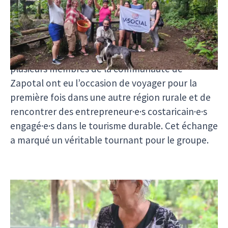
Zapotal, au Costa Rica, où un récent échange
entre deux projets de tourisme communautaire a
suscité des avancées concrètes… et de l’espoir.
Grâce au soutien de la Fondation V Social,
plusieurs membres de la communauté de
Zapotal ont eu l’occasion de voyager pour la
première fois dans une autre région rurale et de
rencontrer des entrepreneur·e·s costaricain·e·s
engagé·e·s dans le tourisme durable. Cet échange
a marqué un véritable tournant pour le groupe.
Au cours de la visite, les participant·e·s ont acquis
des compétences pratiques en matière de
gouvernance locale, découvrant des outils pour