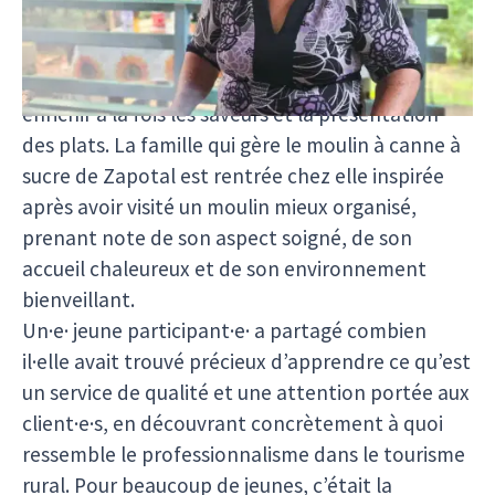
renforcer le leadership collectif et améliorer les
processus de prise de décision. Les ateliers de
cuisine ont apporté de nouvelles idées pour
enrichir à la fois les saveurs et la présentation
des plats. La famille qui gère le moulin à canne à
sucre de Zapotal est rentrée chez elle inspirée
après avoir visité un moulin mieux organisé,
prenant note de son aspect soigné, de son
accueil chaleureux et de son environnement
bienveillant.
Un·e· jeune participant·e· a partagé combien
il·elle avait trouvé précieux d’apprendre ce qu’est
un service de qualité et une attention portée aux
client·e·s, en découvrant concrètement à quoi
ressemble le professionnalisme dans le tourisme
rural. Pour beaucoup de jeunes, c’était la