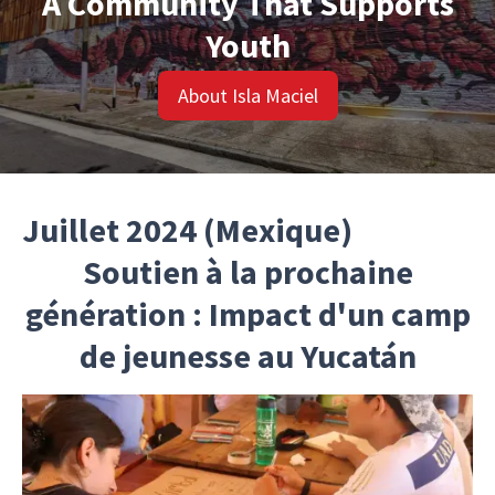
A Community That Supports
Youth
About Isla Maciel
Juillet 2024 (Mexique)
Soutien à la prochaine
génération : Impact d'un camp
de jeunesse au Yucatán
Notre soutien à un camp de jeunesse organisé
par Coox Mayab a contribué à la préservation de
la nature au Yucatán en renforçant les