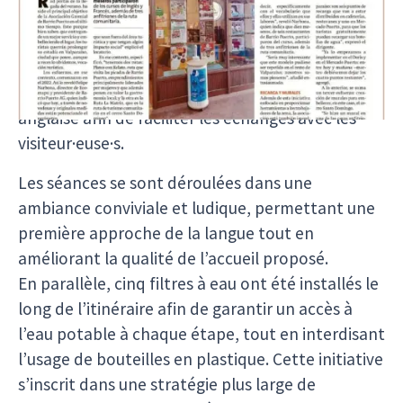
place ces deux derniers mois pour les habitant·e·s
impliqué·e·s dans La Ruta de La Matriz, un projet
de tourisme communautaire porté par Ecomapu.
L’objectif : leur fournir des bases en langue
anglaise afin de faciliter les échanges avec les
visiteur·euse·s.
Les séances se sont déroulées dans une
ambiance conviviale et ludique, permettant une
première approche de la langue tout en
améliorant la qualité de l’accueil proposé.
En parallèle, cinq filtres à eau ont été installés le
long de l’itinéraire afin de garantir un accès à
l’eau potable à chaque étape, tout en interdisant
l’usage de bouteilles en plastique. Cette initiative
s’inscrit dans une stratégie plus large de