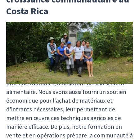
Costa Rica
Dans la communauté autochtone de Talamanca,
nous avons fait de larges progrès grâce à
plusieurs initiatives impactantes. Notre
formation technique en agriculture biologique
équipe les membres de la communauté avec les
compétences nécessaires pour cultiver des
pratiques durables, améliorant ainsi la sécurité
alimentaire. Nous avons aussi fourni un soutien
économique pour l'achat de matériaux et
d'intrants nécessaires, leur permettant de
mettre en œuvre ces techniques agricoles de
manière efficace. De plus, notre formation en
vente et en opérations prépare la communauté à