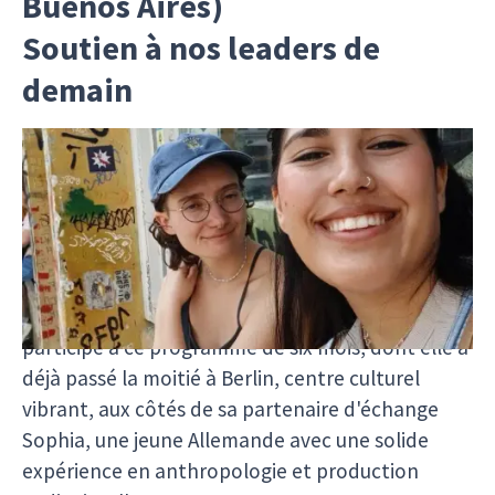
Buenos Aires)
Soutien à nos leaders de
demain
Camila (à droite), un jeune membre du musée
communautaire Isla Maciel à Buenos Aires, en
Argentine, s'est lancée dans une aventure avec V
Social pour contribuer au développement de son
quartier à Buenos Aires. Soutenue par le
programme d'échange allemand ASA, elle
participe à ce programme de six mois, dont elle a
déjà passé la moitié à Berlin, centre culturel
vibrant, aux côtés de sa partenaire d'échange
Sophia, une jeune Allemande avec une solide
expérience en anthropologie et production