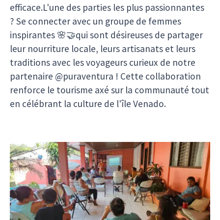
efficace.L'une des parties les plus passionnantes
? Se connecter avec un groupe de femmes
inspirantes 🌸🤝qui sont désireuses de partager
leur nourriture locale, leurs artisanats et leurs
traditions avec les voyageurs curieux de notre
partenaire @puraventura ! Cette collaboration
renforce le tourisme axé sur la communauté tout
en célébrant la culture de l'île Venado.
Nous avons également pu constater comment
les habitants prennent en charge l'avenir de leur
île en privilégiant un développement
écoresponsable et en maintenant les
investissements - en particulier dans l'immobilier