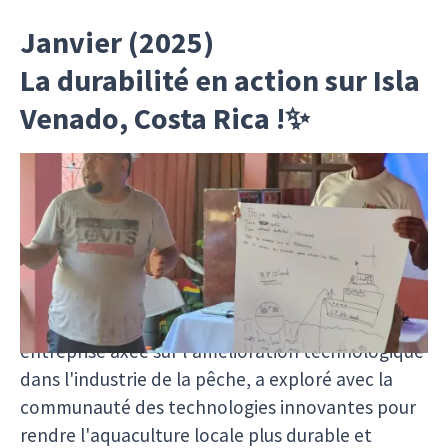
Janvier (2025)
La durabilité en action sur Isla
Venado, Costa Rica !✨
Nous avons eu l'incroyable opportunité de visiter
l'île Venado, où nous avons organisé un atelier
pratique avec des pêcheurs locaux, des femmes
entrepreneures et des leaders communautaires !
🎣💡 Notre coordinatrice pour l'Amérique
centrale, Ifigenia, avec le soutien de Remora, une
entreprise axée sur l'amélioration technologique
dans l'industrie de la pêche, a exploré avec la
communauté des technologies innovantes pour
rendre l'aquaculture locale plus durable et