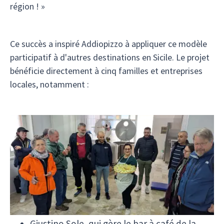
région ! »
Ce succès a inspiré Addiopizzo à appliquer ce modèle
participatif à d'autres destinations en Sicile. Le projet
bénéficie directement à cinq familles et entreprises
locales, notamment :
Federico Blanda, le guide local
Antonino Madonia, qui propose des
locations de vélos
La famille Buoncuore, fromagers
Silvia Chiarodiluna, propriétaire de la
boutique de produits locaux
Giustino Sole, qui gère le bar à café de la