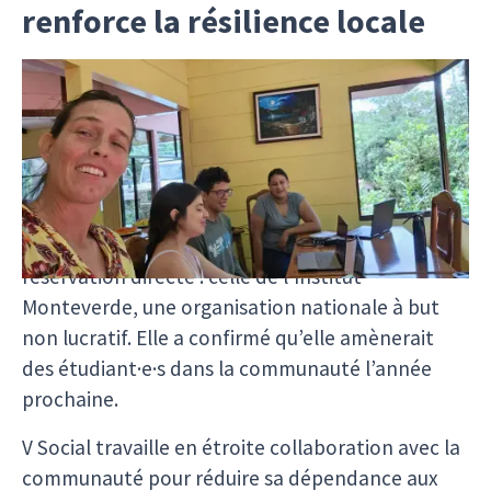
renforce la résilience locale
Dans la ville rurale de Zapotal, au Costa Rica,
nous soutenons un petit projet composé de
charmants chalets roses nichés dans la forêt
nuageuse. 4 jours seulement après la visite de
notre coordinateur en septembre, Fressy a
célébré une grande victoire avec sa première
réservation directe : celle de l’Institut
Monteverde, une organisation nationale à but
non lucratif. Elle a confirmé qu’elle amènerait
des étudiant·e·s dans la communauté l’année
prochaine.
V Social travaille en étroite collaboration avec la
communauté pour réduire sa dépendance aux