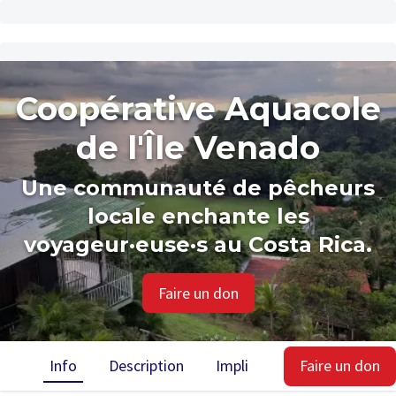
Coopérative Aquacole
de l'Île Venado
Une communauté de pêcheurs
locale enchante les
voyageur·euse·s au Costa Rica.
Faire un don
Info
Description
Implication
Faire un don
Impact