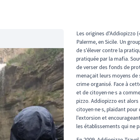
Les origines d'Addiopizzo (
Palerme, en Sicile. Un grou
de s'élever contre la pratiq
pratiquée par la mafia. Sou
de verser des fonds de prot
menaçait leurs moyens de s
crime organisé. Face à cette
et de citoyen·ne·s a comme
pizzo. Addiopizzo est alo
citoyen·ne·s, plaidant pour 
l'extorsion et encouragean
les établissements qui ne pa
En 2009, Addiopizzo Travel