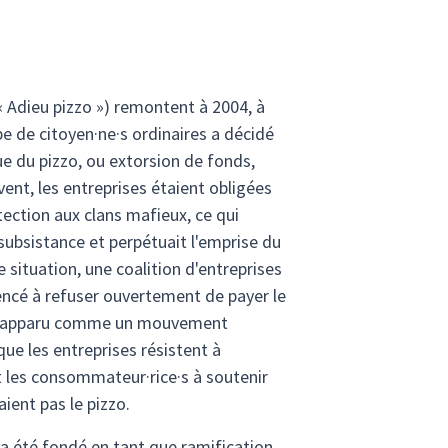
« Adieu pizzo ») remontent à 2004, à
pe de citoyen·ne·s ordinaires a décidé
ue du pizzo, ou extorsion de fonds,
vent, les entreprises étaient obligées
ection aux clans mafieux, ce qui
ubsistance et perpétuait l'emprise du
 situation, une coalition d'entreprises
ncé à refuser ouvertement de payer le
rs apparu comme un mouvement
que les entreprises résistent à
t les consommateur·rice·s à soutenir
ient pas le pizzo.
 a été fondé en tant que ramification