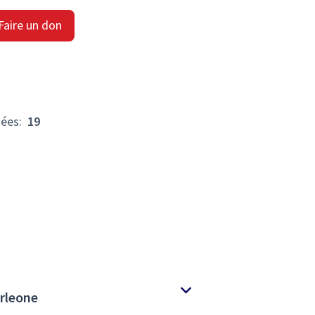
Faire un don
hées
:
19
orleone