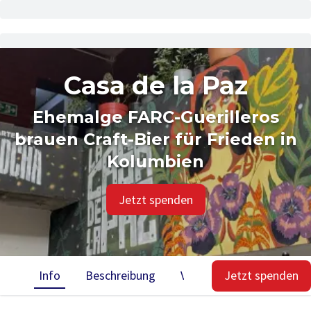
Casa de la Paz
Ehemalge FARC-Guerilleros
brauen Craft-Bier für Frieden in
Kolumbien
Jetzt spenden
Info
Beschreibung
VSocial
Jetzt spenden
Impact
E